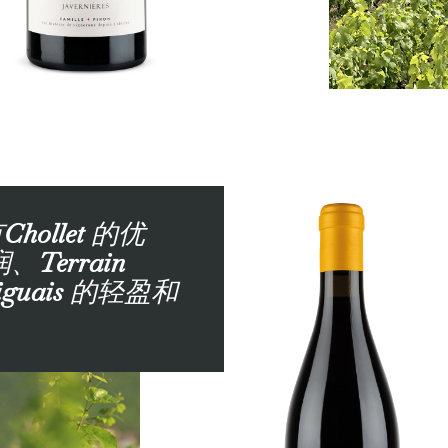
有
Chollet
的优
润、
Terrain
guais
的轻盈和