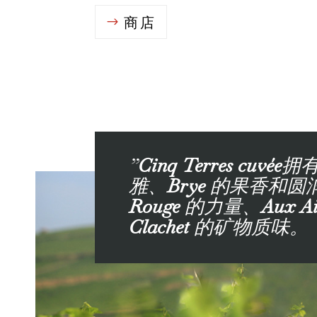
商店
”
Cinq Terres cuvée
拥
雅、
Brye
的果香和圆
Rouge
的力量、
Aux Ai
Clachet
的矿物质味。