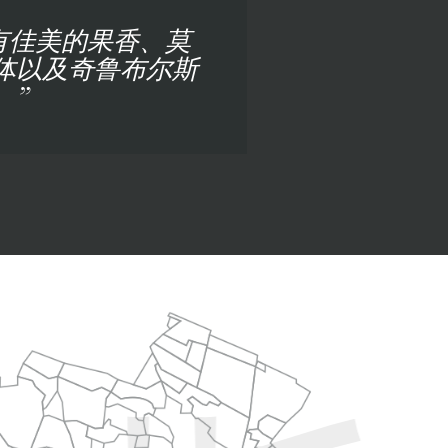
et 具有佳美的果香、莫
体以及奇鲁布尔斯
。”