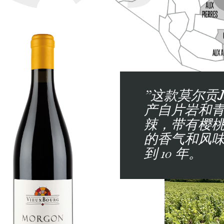
”这款莫尔贡
产自片岩和
辣，带有樱
的香气和风味
到 10 年。