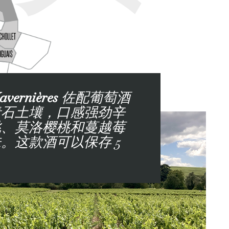
Javernières
佐配葡萄酒
青石土壤，口感强劲辛
桃、莫洛樱桃和蔓越莓
。这款酒可以保存 5