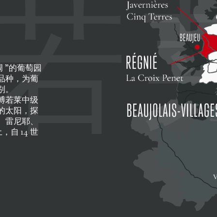
若
 ”的葡萄园
品种，为葡
别。
博若莱中级
的太阳，探
、雷尼耶、
自 14 世