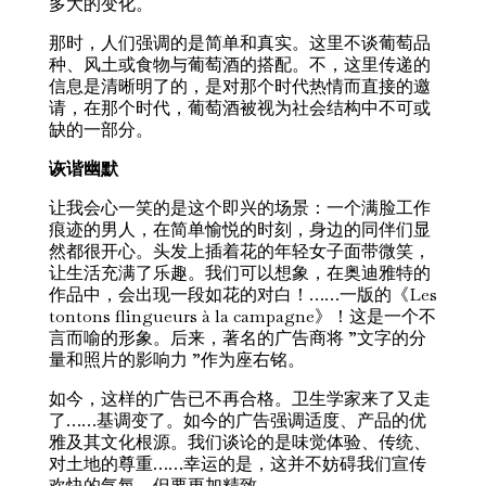
多大的变化。
那时，人们强调的是简单和真实。这里不谈葡萄品
种、风土或食物与葡萄酒的搭配。不，这里传递的
信息是清晰明了的，是对那个时代热情而直接的邀
请，在那个时代，葡萄酒被视为社会结构中不可或
缺的一部分。
诙谐幽默
让我会心一笑的是这个即兴的场景：一个满脸工作
痕迹的男人，在简单愉悦的时刻，身边的同伴们显
然都很开心。头发上插着花的年轻女子面带微笑，
让生活充满了乐趣。我们可以想象，在奥迪雅特的
作品中，会出现一段如花的对白！……一版的《Les
tontons flingueurs à la campagne》！这是一个不
言而喻的形象。后来，著名的广告商将 ”文字的分
量和照片的影响力 ”作为座右铭。
如今，这样的广告已不再合格。卫生学家来了又走
了……基调变了。如今的广告强调适度、产品的优
雅及其文化根源。我们谈论的是味觉体验、传统、
对土地的尊重……幸运的是，这并不妨碍我们宣传
欢快的气氛，但要更加精致。