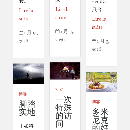
验。
- A 021
Lire la
展台
Lire la
suite
suite
Lire la
suite
1 月 15,

1 月 15,

2026
2026
1 月 5,

2026
活动
博客
一次
脚踏
博客
特殊
多米
实地
的访
尼克
问
的好
正如科