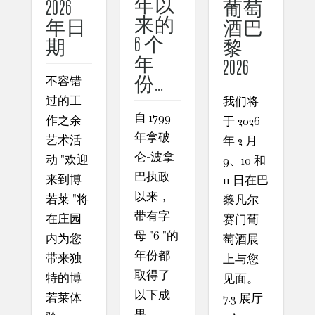
年以
2026
葡萄
来的
年日
酒巴
6 个
期
黎
年
2026
份…
不容错
过的工
我们将
自 1799
作之余
于 2026
年拿破
艺术活
年 2 月
仑-波拿
动 "欢迎
9、10 和
巴执政
来到博
11 日在巴
以来，
若莱 "将
黎凡尔
带有字
在庄园
赛门葡
母 "6 "的
内为您
萄酒展
年份都
带来独
上与您
取得了
特的博
见面。
以下成
若莱体
7.3 展厅
果