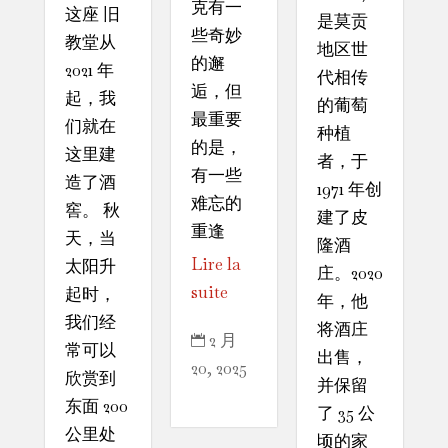
克有一
这座 旧
是莫贡
些奇妙
教堂从
地区世
的邂
2021 年
代相传
逅，但
起，我
的葡萄
最重要
们就在
种植
的是，
这里建
者，于
有一些
造了酒
1971 年创
难忘的
窖。 秋
建了皮
重逢
天，当
隆酒
Lire la
太阳升
庄。2020
suite
起时，
年，他
我们经
将酒庄
2 月

常可以
出售，
20, 2025
欣赏到
并保留
东面 200
了 35 公
公里处
顷的家