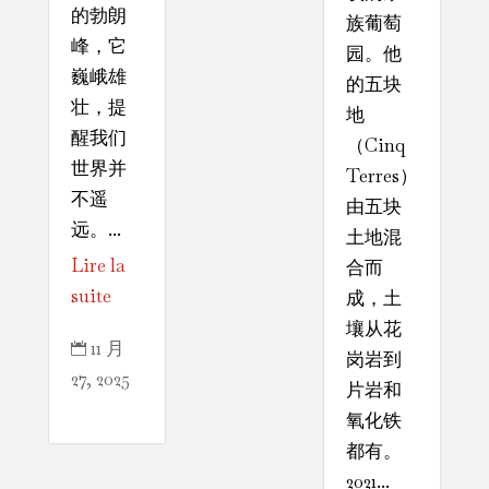
的勃朗
族葡萄
峰，它
园。他
巍峨雄
的五块
壮，提
地
醒我们
（Cinq
世界并
Terres）
不遥
由五块
远。...
土地混
Lire la
合而
suite
成，土
壤从花
11 月

岗岩到
27, 2025
片岩和
氧化铁
都有。
2021...