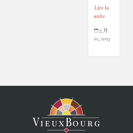
Lire la
suite
3 月

10, 2025