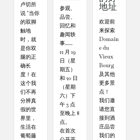
地址
卢切所
参观、
说 "当你
品尝、
欢迎前
的双脚
回忆和
来探索
触地
趣闻轶
Domain
时，就
事......
e du
是你双
12 月 19
Vieux
腿的正
日（星
Bourg
确长
期五）
及其他
度！在
和 20 日
更多景
这个我
（星期
点！
们不再
六）下
我们邀
分辨真
午 3 点
请您直
假的世
至晚上 8
接到酒
界里，
点。
庄品尝
生活在
在首次
我们的
葡萄藤
公开开