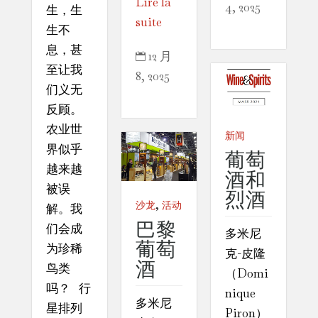
Lire la
4, 2025
生，生
suite
生不
息，甚
12 月

至让我
8, 2025
们义无
反顾。
农业世
新闻
界似乎
葡萄
越来越
酒和
被误
烈酒
,
沙龙
活动
解。我
巴黎
们会成
多米尼
葡萄
为珍稀
克-皮隆
酒
鸟类
（Domi
吗？ 行
nique
多米尼
星排列
Piron）