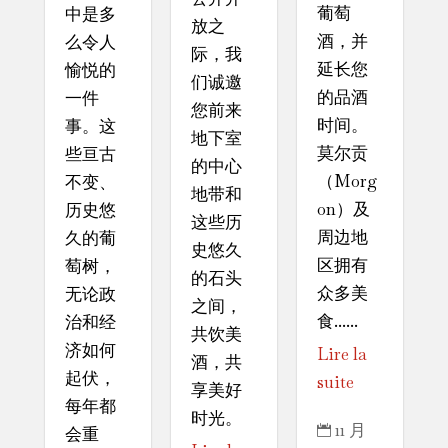
葡萄
中是多
放之
酒，并
么令人
际，我
延长您
愉悦的
们诚邀
的品酒
一件
您前来
时间。
事。这
地下室
莫尔贡
些亘古
的中心
（Morg
不变、
地带和
on）及
历史悠
这些历
周边地
久的葡
史悠久
区拥有
萄树，
的石头
众多美
无论政
之间，
食......
治和经
共饮美
济如何
Lire la
酒，共
起伏，
suite
享美好
每年都
时光。
11 月

会重