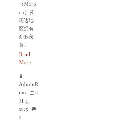
（Morg
on）及
周边地
区拥有
众多美
食......
Read
More

AdminR
om
11

月 4,
2025

0