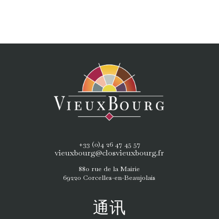
+33 (0)4 26 47 45 57
vieuxbourg@closvieuxbourg.fr
880 rue de la Mairie
69220 Corcelles-en-Beaujolais
通讯