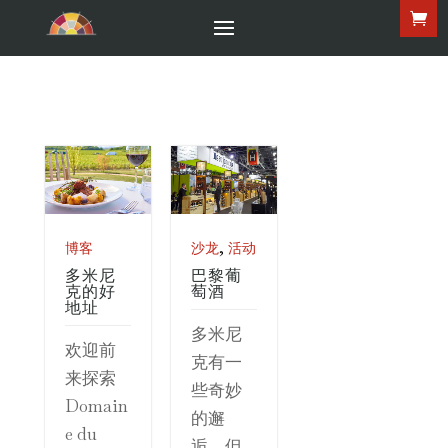
,
博客
沙龙
活动
多米尼
巴黎葡
克的好
萄酒
地址
多米尼
欢迎前
克有一
来探索
些奇妙
Domain
的邂
e du
逅，但