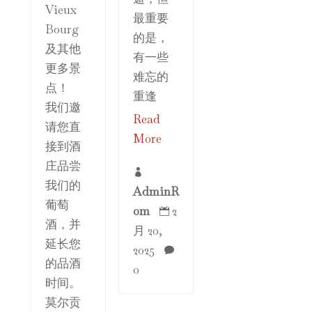
Vieux
最重要
Bourg
的是，
及其他
有一些
更多景
难忘的
点！
重逢
我们邀
Read
请您直
More
接到酒
庄品尝

我们的
AdminR
葡萄
om
2

酒，并
月 20,
延长您
2025

的品酒
0
时间。
莫尔贡