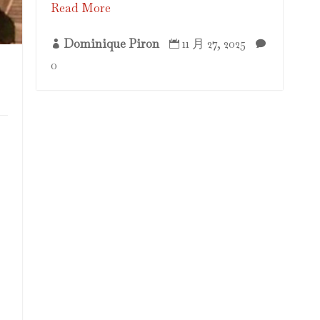
Read More
Dominique Piron
11 月 27, 2025



0