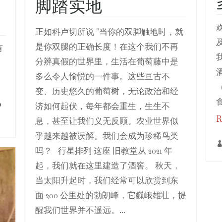
脚踏实地
欢
正如科卢切所说 "当你的双脚触地时，就
是你双腿的正确长度！在这个我们不再
有
分辨真假的世界里，生活在葡萄藤中是
多么令人愉悦的一件事。这些亘古不
变、历史悠久的葡萄树，无论政治和经
食
济如何起伏，每年都会重生，生生不

R
息，甚至让我们义无反顾。农业世界似
乎越来越被误解。我们会成为珍稀鸟类
吗？ 行星排列 这座 旧教堂从 2021 年
起，我们就在这里建造了酒窖。 秋天，
当太阳升起时，我们经常可以欣赏到东
面 200 公里处的勃朗峰，它巍峨雄壮，提
醒我们世界并不遥远。...