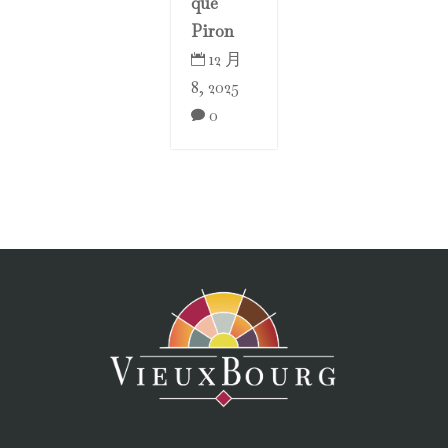
que
Piron
12 月

8, 2025
0
