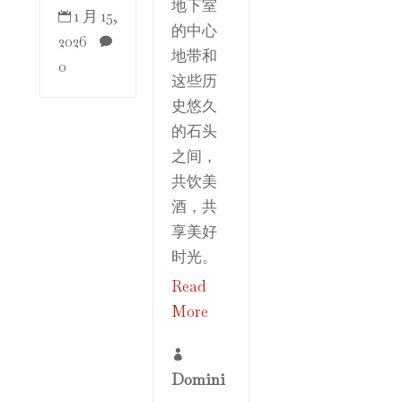
地下室
1 月 15,

的中心
2026

地带和
0
这些历
史悠久
的石头
之间，
共饮美
酒，共
享美好
时光。
Read
More

Domini