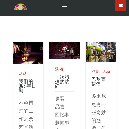
活动
,
沙龙
活动
活动
一次特
巴黎葡
我们的
殊的访
萄酒
2026 年日
问
期
多米尼
参观、
不容错
克有一
品尝、
过的工
些奇妙
回忆和
作之余
的邂
趣闻轶
艺术活
逅，但