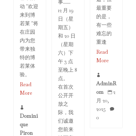
事......
动 "欢迎
最重要
12 月 19
来到博
的是，
日（星
若莱 "将
有一些
期五）
在庄园
难忘的
和 20 日
内为您
重逢
（星期
带来独
Read
六）下
特的博
More
午 3 点
若莱体
至晚上 8
验。

点。
AdminR
Read
在首次
om
2
More

公开开
月 20,
放之

2025

际，我
Domini
0
们诚邀
que
您前来
Piron