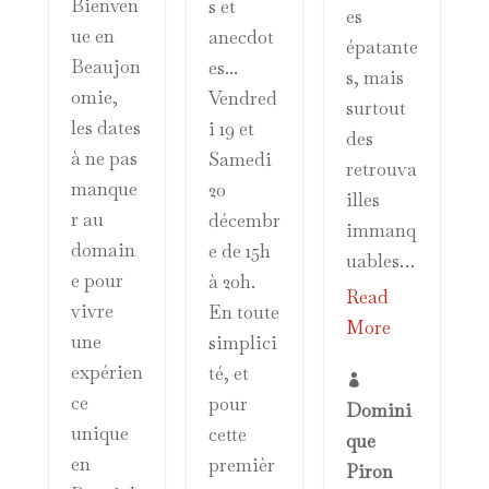
Bienven
s et
es
ue en
anecdot
épatante
Beaujon
es...
s, mais
omie,
Vendred
surtout
les dates
i 19 et
des
à ne pas
Samedi
retrouva
manque
20
illes
r au
décembr
immanq
domain
e de 15h
uables…
e pour
à 20h.
Read
vivre
En toute
More
une
simplici
expérien
té, et

ce
pour
Domini
unique
cette
que
en
premièr
Piron