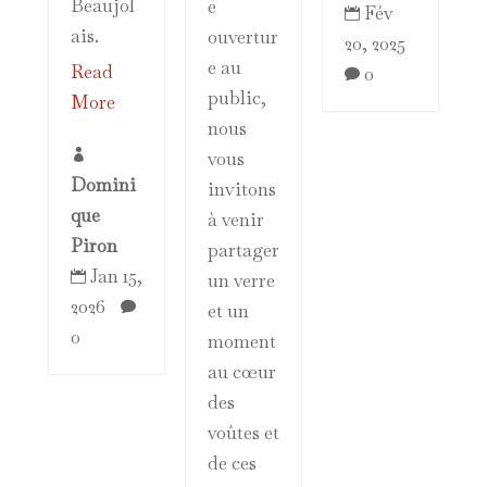
Beaujol
e
Fév

ais.
ouvertur
20, 2025
e au
Read
0

public,
More
nous
vous

Domini
invitons
que
à venir
Piron
partager
Jan 15,
un verre

2026
et un

0
moment
au cœur
des
voûtes et
de ces