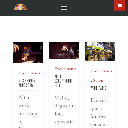
Evènements
Evènements
Evènements
VISITE
,
Salon
NOS RENDEZ-
EXCEPTIONN
VOUS 2026
ELLE
WINE PARIS
After
Visite,
Domini
work
dégustat
que a
artistiqu
ion,
fait des
e,
souvenir
rencontr