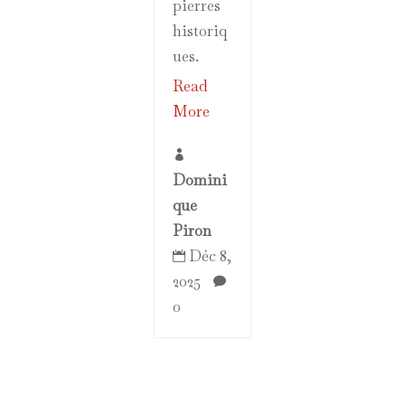
pierres
historiq
ues.
Read
More

Domini
que
Piron
Déc 8,

2025

0