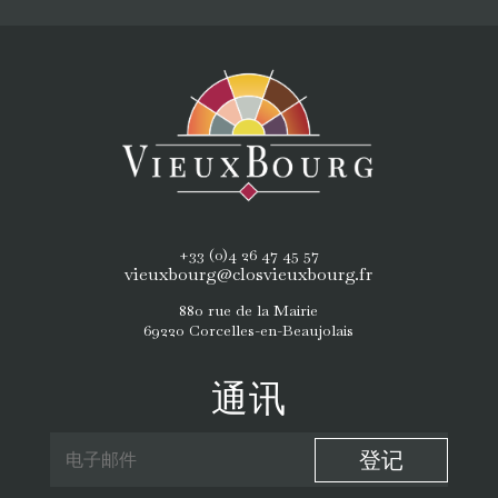
+33 (0)4 26 47 45 57
vieuxbourg@closvieuxbourg.fr
880 rue de la Mairie
69220 Corcelles-en-Beaujolais
通讯
登记