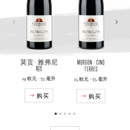
莫贡 - 雅弗尼
MORGON - CINQ
C
耶
TERRES
19 欧元 - 75 毫升
15 欧元 - 75 毫升
1
购买
购买