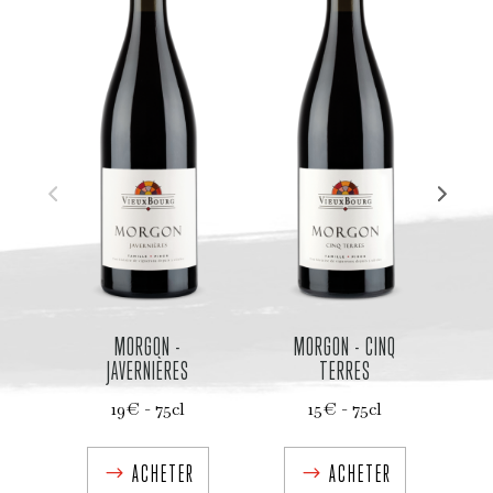
MORGON -
MORGON - CINQ
C
JAVERNIÈRES
TERRES
19€ - 75cl
15€ - 75cl
ACHETER
ACHETER