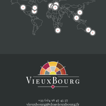
L
L
L
L
L
L
L
L
L
L
L
L
+33 (0)4 26 47 45 57
vieuxbourg@closvieuxbourg.fr