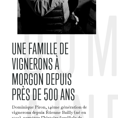
DO
UNE FAMILLE DE
VIGNERONS À
MORGON DEPUIS
PRÈS DE 500 ANS
Dominique Piron, 14ème génération de
vignerons depuis Étienne Bailly (né en
1590), perpétue l’histoire familiale de