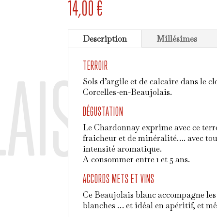
14,00
€
Description
Millésimes
TERROIR
LAIS BLAN
Sols d’argile et de calcaire dans le
Corcelles-en-Beaujolais.
DÉGUSTATION
Le Chardonnay exprime avec ce terroi
fraicheur et de minéralité…. avec touj
intensité aromatique.
A consommer entre 1 et 5 ans.
ACCORDS METS ET VINS
Ce Beaujolais blanc accompagne les p
blanches … et idéal en apéritif, et mê