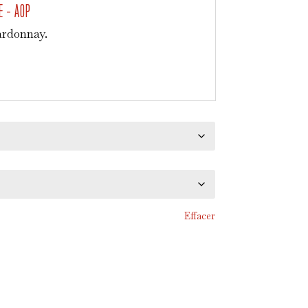
E – AOP
ardonnay.
Effacer