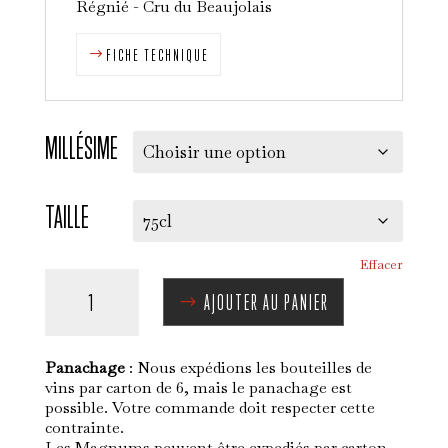
Régnié - Cru du Beaujolais
FICHE TECHNIQUE
MILLÉSIME
TAILLE
Effacer
QUANTITÉ
AJOUTER AU PANIER
DE
RÉGNIÉ
-
Panachage
: Nous expédions les bouteilles de
LA
vins par carton de 6, mais le panachage est
possible. Votre commande doit respecter cette
CROIX
contrainte.
Les Magnums peuvent être expediés par carton