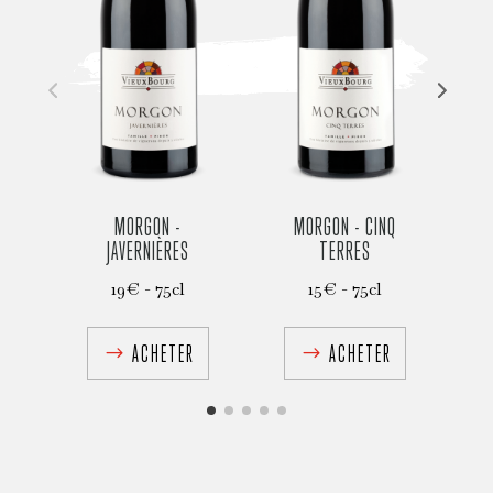
MORGON -
MORGON - CINQ
C
JAVERNIÈRES
TERRES
19€ - 75cl
15€ - 75cl
ACHETER
ACHETER