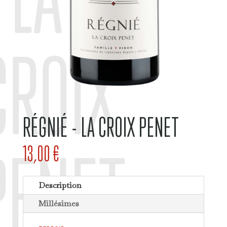
CROIX
RÉGNIÉ - LA CROIX PENET
PENET
13,00
€
Description
Millésimes