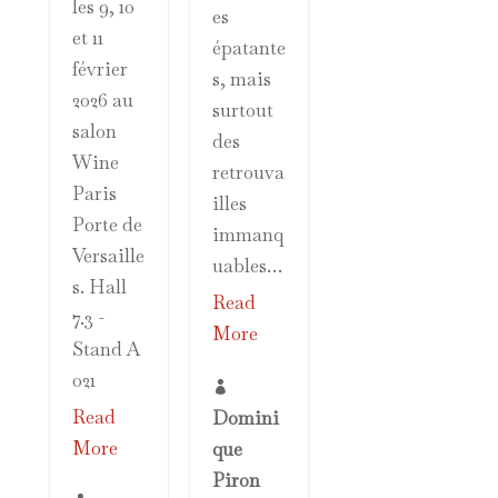
les 9, 10
es
et 11
épatante
février
s, mais
2026 au
surtout
salon
des
Wine
retrouva
Paris
illes
Porte de
immanq
Versaille
uables…
s. Hall
Read
7.3 -
More
Stand A
021

Read
Domini
More
que
Piron