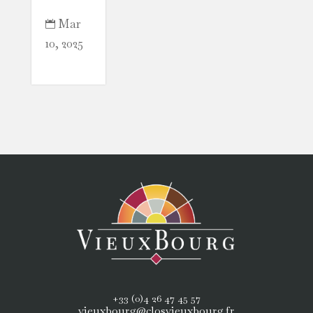
Mar

10, 2025
+33 (0)4 26 47 45 57
vieuxbourg@closvieuxbourg.fr