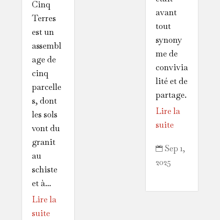
Cinq
avant
Terres
tout
est un
synony
assembl
me de
age de
convivia
cinq
lité et de
parcelle
partage.
s, dont
Lire la
les sols
suite
vont du
granit
Sep 1,

au
2025
schiste
et à...
Lire la
suite