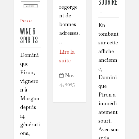
SOURIRE
regorge
…
nt de
Presse
bonnes
En
WINE &
adresses.
tombant
SPIRITS
..
sur cette
affiche
Lire la
Domini
ancienn
suite
que
e,
Piron,
Nov

Domini
vignero
4, 2025
que
n à
Piron a
Morgon
immédi
depuis
atement
14
souri.
générati
Avec son
ons,
style