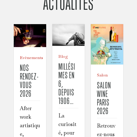
ACTUALITÉS
Blog
Evènements
MILLÉSI
NOS
MES EN
RENDEZ-
Salon
6,
VOUS
SALON
DEPUIS
2026
WINE
1906…
PARIS
After
2026
La
work
curiosit
artistiqu
Retrouv
é, pour
e,
ez-nous