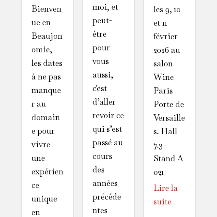
moi, et
Bienven
les 9, 10
peut-
ue en
et 11
être
Beaujon
février
pour
omie,
2026 au
vous
les dates
salon
aussi,
à ne pas
Wine
c'est
manque
Paris
d’aller
r au
Porte de
revoir ce
domain
Versaille
qui s’est
e pour
s. Hall
passé au
vivre
7.3 -
cours
une
Stand A
des
expérien
021
années
ce
Lire la
précéde
unique
suite
ntes
en