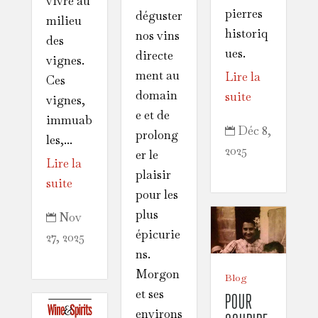
vivre au
pierres
déguster
milieu
historiq
nos vins
des
ues.
directe
vignes.
ment au
Lire la
Ces
domain
suite
vignes,
e et de
immuab
Déc 8,

prolong
les,...
2025
er le
Lire la
plaisir
suite
pour les
plus
Nov

épicurie
27, 2025
ns.
Morgon
Blog
et ses
POUR
environs