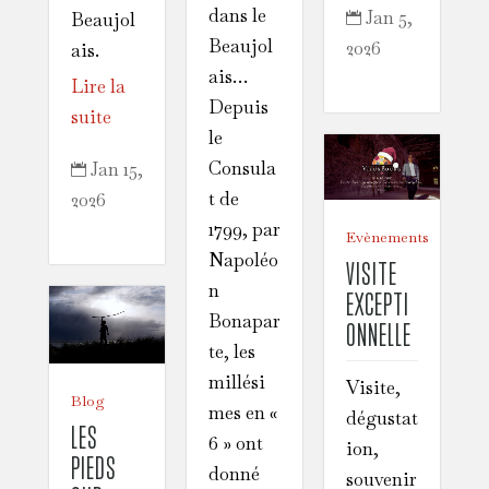
dans le
Jan 5,
Beaujol

Beaujol
2026
ais.
ais…
Lire la
Depuis
suite
le
Consula
Jan 15,

t de
2026
1799, par
Evènements
Napoléo
VISITE
n
EXCEPTI
Bonapar
ONNELLE
te, les
millési
Visite,
Blog
mes en «
dégustat
LES
6 » ont
ion,
PIEDS
donné
souvenir