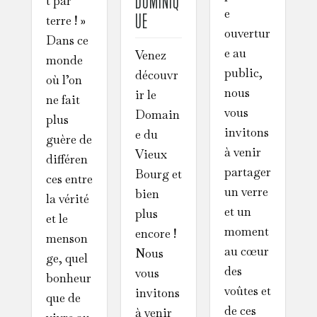
DOMINIQ
t par
e
UE
terre ! »
ouvertur
Dans ce
e au
Venez
monde
public,
découvr
où l’on
nous
ir le
ne fait
vous
Domain
plus
invitons
e du
guère de
à venir
Vieux
différen
partager
Bourg et
ces entre
un verre
bien
la vérité
et un
plus
et le
moment
encore !
menson
au cœur
Nous
ge, quel
des
vous
bonheur
voûtes et
invitons
que de
de ces
à venir