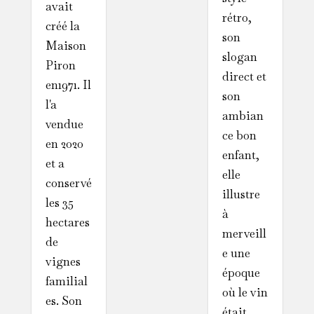
avait
rétro,
créé la
son
Maison
slogan
Piron
direct et
en1971. Il
son
l'a
ambian
vendue
ce bon
en 2020
enfant,
et a
elle
conservé
illustre
les 35
à
hectares
merveill
de
e une
vignes
époque
familial
où le vin
es. Son
était