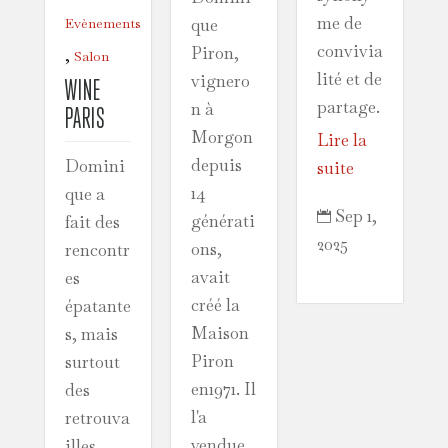
me de
que
Evènements
convivia
Piron,
,
Salon
lité et de
vignero
WINE
partage.
n à
PARIS
Morgon
Lire la
depuis
Domini
suite
14
que a
Sep 1,

générati
fait des
2025
ons,
rencontr
avait
es
créé la
épatante
Maison
s, mais
Piron
surtout
en1971. Il
des
l'a
retrouva
vendue
illes