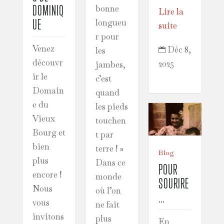
DOMINIQ
bonne
Lire la
UE
longueu
suite
r pour
Venez
Déc 8,
les

découvr
2025
jambes,
ir le
c’est
Domain
quand
e du
les pieds
Vieux
touchen
Bourg et
t par
bien
terre ! »
Blog
plus
Dans ce
POUR
encore !
monde
SOURIRE
Nous
où l’on
…
vous
ne fait
invitons
plus
En