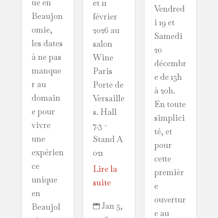
ue en
et 11
Vendred
Beaujon
février
i 19 et
omie,
2026 au
Samedi
les dates
salon
20
à ne pas
Wine
décembr
manque
Paris
e de 15h
r au
Porte de
à 20h.
domain
Versaille
En toute
e pour
s. Hall
simplici
vivre
7.3 -
té, et
une
Stand A
pour
expérien
021
cette
ce
Lire la
premièr
unique
suite
e
en
ouvertur
Jan 5,
Beaujol

e au