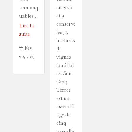
en 2020
immanq
et a
uables…
conservé
Lire la
les 35
suite
hectares
Fév
de

20, 2025
vignes
familial
es. Son
Cinq
Terres
est un
assembl
age de
cinq
parcelle