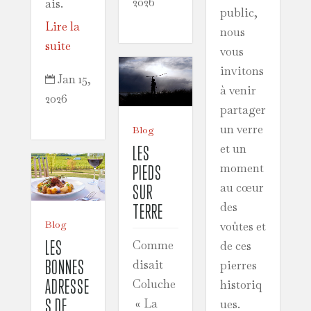
2026
ais.
public,
Lire la
nous
suite
vous
invitons
Jan 15,

à venir
2026
partager
un verre
Blog
et un
LES
moment
PIEDS
au cœur
SUR
des
TERRE
Blog
voûtes et
LES
Comme
de ces
BONNES
disait
pierres
ADRESSE
Coluche
historiq
S DE
« La
ues.