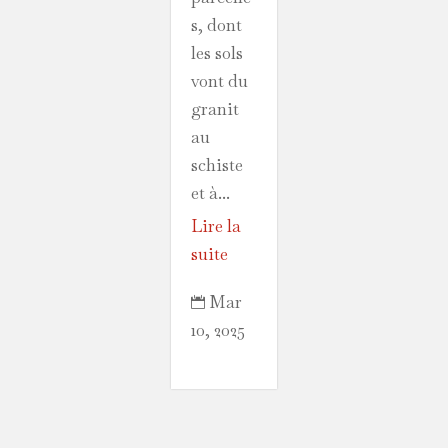
s, dont
les sols
vont du
granit
au
schiste
et à...
Lire la
suite
Mar

10, 2025