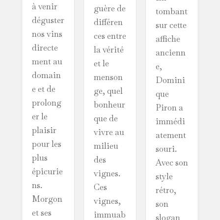
à venir
guère de
tombant
déguster
différen
sur cette
nos vins
ces entre
affiche
directe
la vérité
ancienn
ment au
et le
e,
domain
menson
Domini
e et de
ge, quel
que
prolong
bonheur
Piron a
er le
que de
immédi
plaisir
vivre au
atement
pour les
milieu
souri.
plus
des
Avec son
épicurie
vignes.
style
ns.
Ces
rétro,
Morgon
vignes,
son
et ses
immuab
slogan