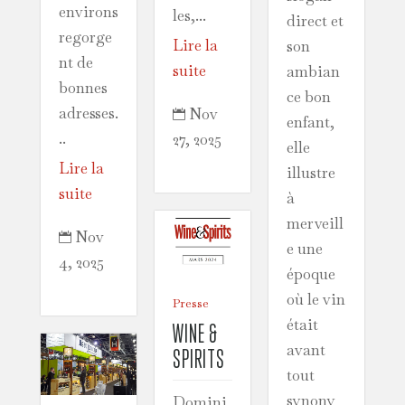
environs
les,...
direct et
regorge
Lire la
son
nt de
suite
ambian
bonnes
ce bon
adresses.
Nov

enfant,
..
27, 2025
elle
Lire la
illustre
suite
à
merveill
Nov

e une
4, 2025
époque
où le vin
Presse
était
WINE &
avant
SPIRITS
tout
synony
Domini