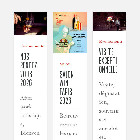
Evènements
Evènements
VISITE
NOS
EXCEPTI
RENDEZ-
Salon
ONNELLE
VOUS
SALON
2026
WINE
Visite,
PARIS
dégustat
After
2026
ion,
work
souvenir
artistiqu
Retrouv
s et
e,
ez-nous
anecdot
Bienven
les 9, 10
es...