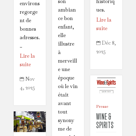
historiq
son
environs
ues.
ambian
regorge
ce bon
Lire la
nt de
enfant,
suite
bonnes
elle
adresses.
Déc 8,
illustre

..
2025
à
Lire la
merveill
suite
e une
époque
Nov

où le vin
4, 2025
était
avant
Presse
tout
WINE &
synony
SPIRITS
me de