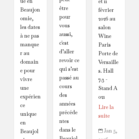
ue en
et 11
être
Beaujon
février
pour
omie,
2026 au
vous
les dates
salon
aussi,
à ne pas
Wine
c'est
manque
Paris
d’aller
r au
Porte de
revoir ce
domain
Versaille
qui s’est
e pour
s. Hall
passé au
vivre
7.3 -
cours
une
Stand A
des
expérien
021
années
ce
Lire la
précéde
unique
suite
ntes
en
dans le
Jan 5,
Beaujol

Beaujol