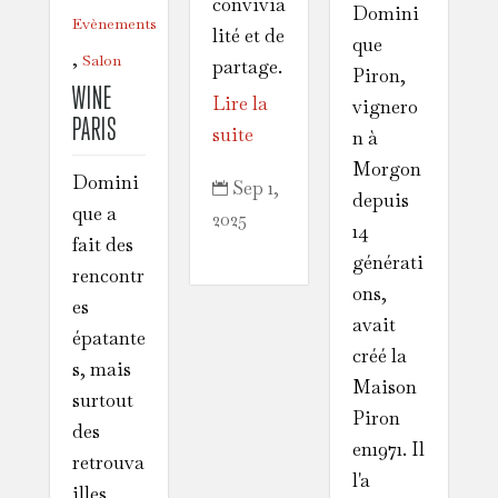
convivia
Domini
Evènements
lité et de
que
,
Salon
partage.
Piron,
WINE
Lire la
vignero
PARIS
suite
n à
Morgon
Domini
Sep 1,

depuis
que a
2025
14
fait des
générati
rencontr
ons,
es
avait
épatante
créé la
s, mais
Maison
surtout
Piron
des
en1971. Il
retrouva
l'a
illes