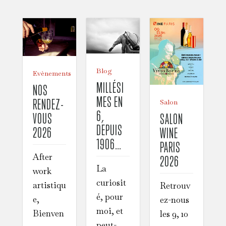
Blog
Evènements
MILLÉSI
NOS
MES EN
RENDEZ-
Salon
6,
VOUS
SALON
DEPUIS
2026
WINE
1906…
PARIS
After
2026
La
work
curiosit
artistiqu
Retrouv
é, pour
e,
ez-nous
moi, et
Bienven
les 9, 10
peut-