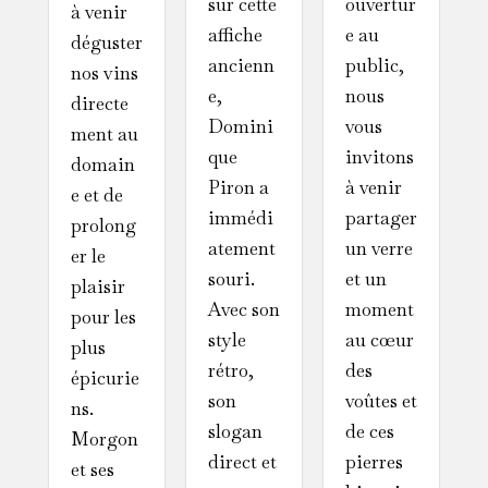
ouvertur
sur cette
à venir
e au
affiche
déguster
public,
ancienn
nos vins
nous
e,
directe
vous
Domini
ment au
invitons
que
domain
à venir
Piron a
e et de
partager
immédi
prolong
un verre
atement
er le
et un
souri.
plaisir
moment
Avec son
pour les
au cœur
style
plus
des
rétro,
épicurie
voûtes et
son
ns.
de ces
slogan
Morgon
pierres
direct et
et ses