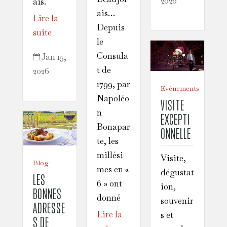
2026
ais.
ais…
Lire la
Depuis
suite
le
Consula
Jan 15,

t de
2026
1799, par
Evènements
Napoléo
VISITE
n
EXCEPTI
Bonapar
ONNELLE
te, les
millési
Visite,
Blog
mes en «
dégustat
LES
6 » ont
ion,
BONNES
donné
souvenir
ADRESSE
Lire la
s et
S DE