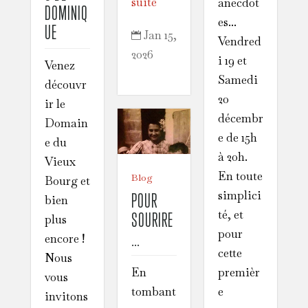
suite
anecdot
DOMINIQ
es...
UE
Jan 15,

Vendred
2026
i 19 et
Venez
Samedi
découvr
20
ir le
décembr
Domain
e de 15h
e du
à 20h.
Vieux
En toute
Blog
Bourg et
simplici
POUR
bien
té, et
SOURIRE
plus
pour
…
encore !
cette
Nous
premièr
En
vous
e
tombant
invitons