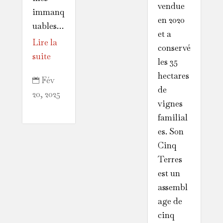
vendue
immanq
en 2020
uables…
et a
Lire la
conservé
suite
les 35
hectares
Fév

de
20, 2025
vignes
familial
es. Son
Cinq
Terres
est un
assembl
age de
cinq